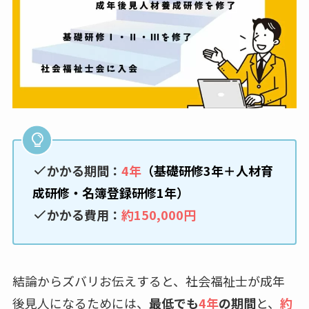
かかる期間：
4年
（基礎研修3年＋人材育
成研修・名簿登録研修1年）
かかる費用：
約150,000円
結論からズバリお伝えすると、社会福祉士が成年
後見人になるためには、
最低でも
4年
の期間
と、
約