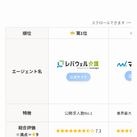
スクロールできます
順位
第1位
エージェント名
公式
公式サイト
特徴
公開求人数No.1
業界最大手
総合評価
7.3
9
※満点＝