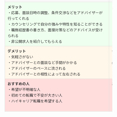
メリット
メ
・応募、面談日時の調整、条件交渉などをアドバイザーが
・
行ってくれる
・
・カウンセリングで自分の強みや特性を知ることができる
・
・職務経歴書の書き方、面接対策などのアドバイスが受け
・
られる
・
・非公開求人を紹介してもらえる
デメリット
デ
・気軽さがない
・
・アドバイザーとの面談など手間がかかる
必
・アドバイザーのペースに流される
・
・アドバイザーとの相性によって左右される
・
おすすめの人
お
・希望が不明確な人
・
・初めての転職で不安が大きい人
・
・ハイキャリア転職を希望する人
・
・